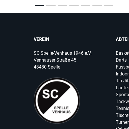
VEREIN
ABTE
SC Spelle-Venhaus 1946 e.V.
Basket
Venhauser Straße 45
Darts
48480 Spelle
Fussba
Indoor
Jiu Ji
Laufen
Sport
Taekw
Tenni
Tischt
Turnen