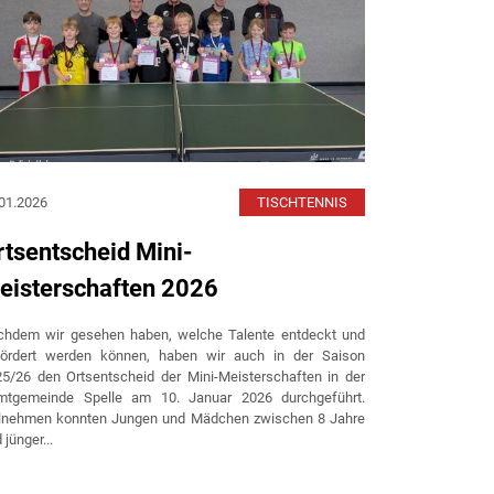
01.2026
TISCHTENNIS
14.01.2026
rtsentscheid Mini-
Volles 
eisterschaften 2026
Rückrun
Vorgabet
chdem wir gesehen haben, welche Talente entdeckt und
fördert werden können, haben wir auch in der Saison
Traditionsgem
5/26 den Ortsentscheid der Mini-Meisterschaften in der
alljährlichen V
mtgemeinde Spelle am 10. Januar 2026 durchgeführt.
kurzen Winterp
ilnehmen konnten Jungen und Mädchen zwischen 8 Jahre
Punktspielen 
 jünger...
Datum als auch