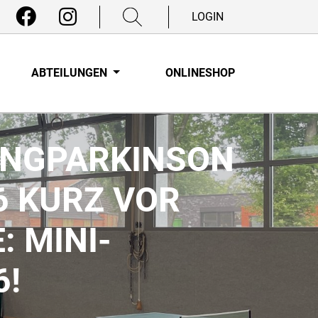
LOGIN
ABTEILUNGEN
ONLINESHOP
ONGPARKINSON
26 KURZ VOR
: MINI-
6!