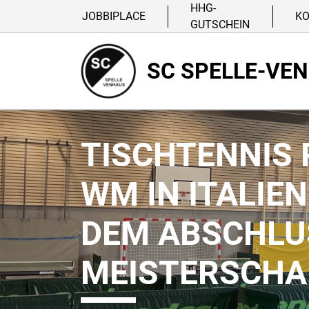
HHG-
JOBBIPLACE
K
GUTSCHEIN
SC SPELLE-VE
TISCHTENNIS
WM IN ITALIEN
DEM ABSCHLUS
MEISTERSCHAF