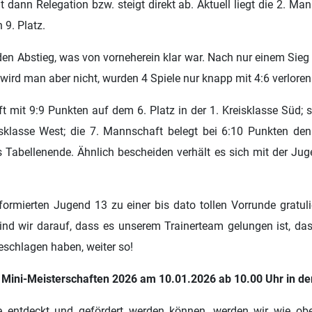
elt dann Relegation bzw. steigt direkt ab. Aktuell liegt die 2. 
9. Platz.
den Abstieg, was von vorneherein klar war. Nach nur einem Sieg 
ird man aber nicht, wurden 4 Spiele nur knapp mit 4:6 verloren. 
t mit 9:9 Punkten auf dem 6. Platz in der 1. Kreisklasse Süd; se
sklasse West; die 7. Mannschaft belegt bei 6:10 Punkten den 
s Tabellenende. Ähnlich bescheiden verhält es sich mit der Jug
ormierten Jugend 13 zu einer bis dato tollen Vorrunde gratuli
ind wir darauf, dass es unserem Trainerteam gelungen ist, das
ngeschlagen haben, weiter so!
Mini-Meisterschaften 2026 am 10.01.2026 ab 10.00 Uhr in der
 entdeckt und gefördert werden können, werden wir wie ob