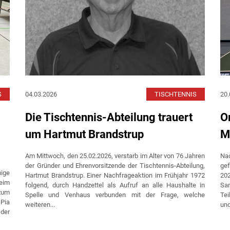
S
04.03.2026
TISCHTENNIS
20.
Die Tischtennis-Abteilung trauert
O
um Hartmut Brandstrup
M
Am Mittwoch, den 25.02.2026, verstarb im Alter von 76 Jahren
Na
der Gründer und Ehrenvorsitzende der Tischtennis-Abteilung,
ge
ige
Hartmut Brandstrup. Einer Nachfrageaktion im Frühjahr 1972
202
eim
folgend, durch Handzettel als Aufruf an alle Haushalte in
Sa
 zum
Spelle und Venhaus verbunden mit der Frage, welche
Te
 Pia
weiteren...
und
der