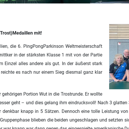
Trost)Medaillen mit!
lien, die 6. PingPongParkinson Weltmeisterschaft
ittker in der stärksten Klasse 1 mit von der Partie
Einzel alles andere als gut. In der äußerst stark
 reichte es nach nur einem Sieg diesmal ganz klar
r gehörigen Portion Wut in die Trostrunde. Er wollte
besser geht – und dies gelang ihm eindrucksvoll! Nach 3 glatten 
 er denkbar knapp in 5 Sätzen. Dennoch eine tolle Leistung vo
r Gruppenphase blieben die beiden ungeschlagen und setzten sic
r war knapp war dann gegen das eingespielte amerikanische Duo