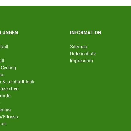
ILUNGEN
INFORMATION
ball
Sitemap
Datenschutz
ll
Impressum
-Cycling
tsu
 & Leichtathletik
abzeichen
ondo
s
ennis
/Fitness
ball