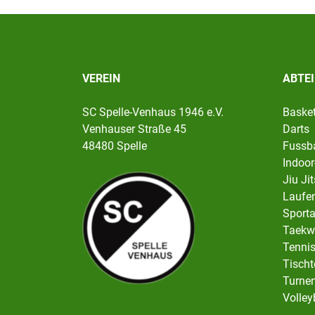
VEREIN
ABTE
SC Spelle-Venhaus 1946 e.V.
Basket
Venhauser Straße 45
Darts
48480 Spelle
Fussba
Indoor
Jiu Ji
Laufen
Sport
Taekw
Tenni
Tischt
Turnen
Volley