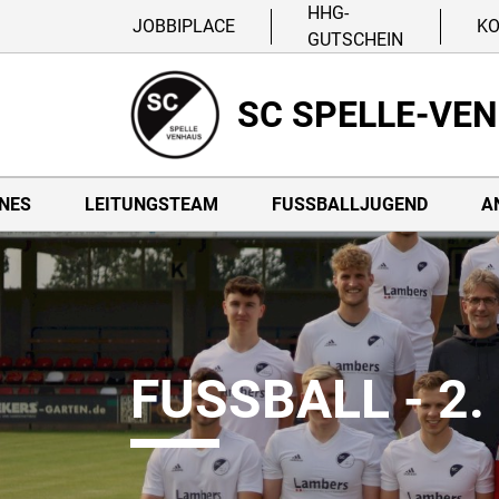
HHG-
JOBBIPLACE
K
GUTSCHEIN
SC SPELLE-VE
NES
LEITUNGSTEAM
FUSSBALLJUGEND
A
FUSSBALL - 2