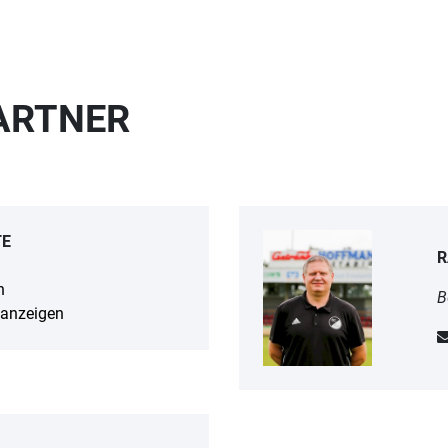
ARTNER
TE
R
n
B
anzeigen