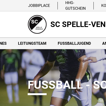
HHG-
JOBBIPLACE
K
GUTSCHEIN
SC SPELLE-VE
NES
LEITUNGSTEAM
FUSSBALLJUGEND
A
FUSSBALL - S