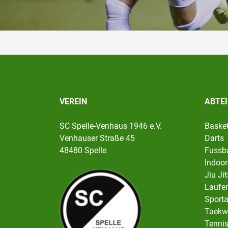
VEREIN
ABTE
SC Spelle-Venhaus 1946 e.V.
Basket
Venhauser Straße 45
Darts
48480 Spelle
Fussba
Indoor
Jiu Ji
Laufen
Sport
Taekw
Tenni