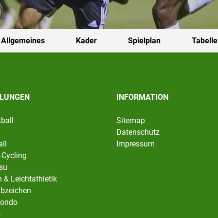
Allgemeines
Kader
Spielplan
Tabelle
ILUNGEN
INFORMATION
ball
Sitemap
Datenschutz
ll
Impressum
-Cycling
tsu
 & Leichtathletik
abzeichen
ondo
s