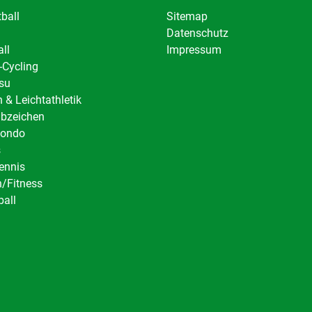
ball
Sitemap
Datenschutz
ll
Impressum
-Cycling
tsu
 & Leichtathletik
abzeichen
ondo
s
ennis
/Fitness
ball