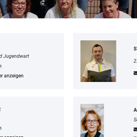
S
nd Jugendwart
2
n
r anzeigen
R
A
S
n