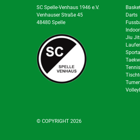
SC Spelle-Venhaus 1946 e.V.
Basket
Venhauser Straße 45
Darts
48480 Spelle
Fussba
Indoor
Jiu Ji
Laufen
Sport
Taekw
Tenni
Tischt
Turnen
Volley
© COPYRIGHT 2026