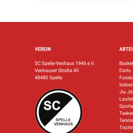
VEREIN
ABTE
SC Spelle-Venhaus 1946 e.V.
Basket
Venhauser Straße 45
Darts
48480 Spelle
Fussba
Indoor
Jiu Ji
Laufen
Sport
Taekw
Tenni
Tischt