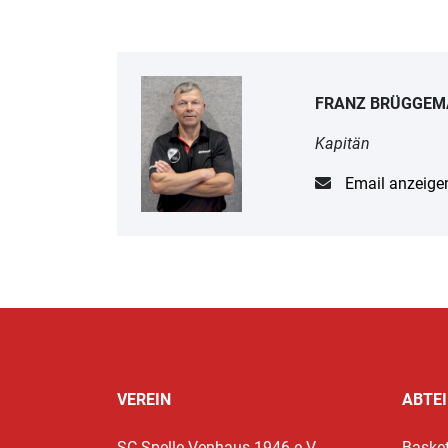
FRANZ BRÜGGE
Kapitän
Email anzeige
VEREIN
ABTE
SC Spelle-Venhaus 1946 e.V.
Basket