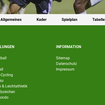
Allgemeines
Kader
Spielplan
Tabelle
ILUNGEN
INFORMATION
ball
Sitemap
Datenschutz
ll
Impressum
-Cycling
tsu
 & Leichtathletik
abzeichen
ondo
s