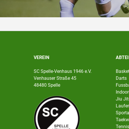
VEREIN
ABTE
SC Spelle-Venhaus 1946 e.V.
Basket
Venhauser Straße 45
Darts
48480 Spelle
Fussba
Indoor
Jiu Ji
Laufen
Sport
Taekw
Tenni