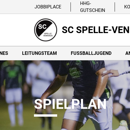
HHG-
JOBBIPLACE
K
GUTSCHEIN
SC SPELLE-VE
NES
LEITUNGSTEAM
FUSSBALLJUGEND
A
SPIELPLAN