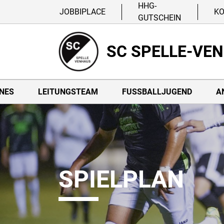
HHG-
JOBBIPLACE
K
GUTSCHEIN
SC SPELLE-VE
NES
LEITUNGSTEAM
FUSSBALLJUGEND
A
SPIELPLAN