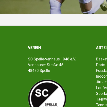
VEREIN
ABTE
SC Spelle-Venhaus 1946 e.V.
Basket
Venhauser Straße 45
Darts
48480 Spelle
Fussba
Indoor
Jiu Ji
Laufen
Sport
Taekw
Tenni