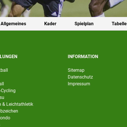
Allgemeines
Kader
Spielplan
Tabelle
ILUNGEN
INFORMATION
ball
Sitemap
Datenschutz
ll
Impressum
-Cycling
tsu
 & Leichtathletik
abzeichen
ondo
s