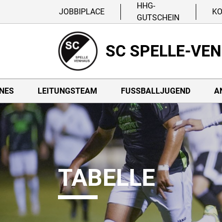
HHG-
JOBBIPLACE
K
GUTSCHEIN
SC SPELLE-VE
NES
LEITUNGSTEAM
FUSSBALLJUGEND
A
TABELLE