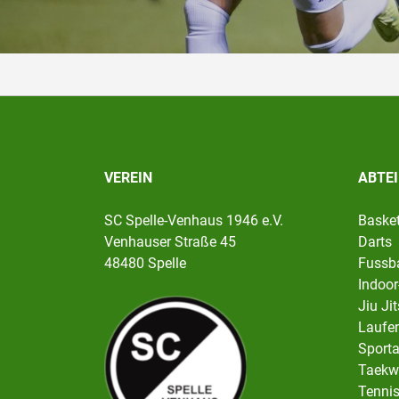
VEREIN
ABTE
SC Spelle-Venhaus 1946 e.V.
Basket
Venhauser Straße 45
Darts
48480 Spelle
Fussba
Indoor
Jiu Ji
Laufen
Sport
Taekw
Tenni