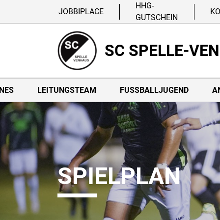
HHG-
JOBBIPLACE
K
GUTSCHEIN
SC SPELLE-VE
NES
LEITUNGSTEAM
FUSSBALLJUGEND
A
SPIELPLAN