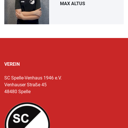
MAX ALTUS
VEREIN
SC Spelle-Venhaus 1946 e.V.
Venhauser Straße 45
48480 Spelle