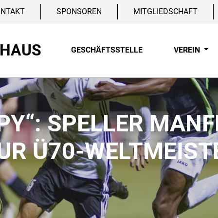
ONTAKT
SPONSOREN
MITGLIEDSCHAFT
NHAUS
GESCHÄFTSSTELLE
VEREIN
PY“: SPELLER MANF
UR Ü70-WELTMEIST