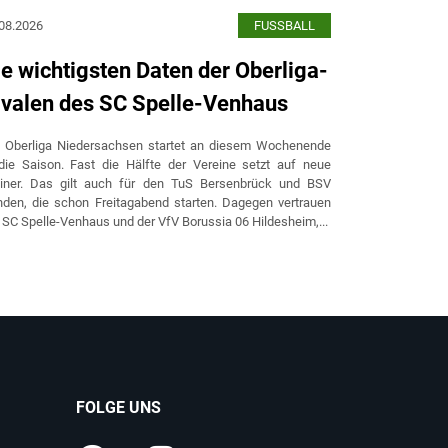
08.2026
FUSSBALL
05.08.2026
ie wichtigsten Daten der Oberliga-
Spelle: D
ivalen des SC Spelle-Venhaus
Testspie
e Oberliga Niedersachsen startet an diesem Wochenende
Fußball-Oberl
die Saison. Fast die Hälfte der Vereine setzt auf neue
August um 19 
ainer. Das gilt auch für den TuS Bersenbrück und BSV
ein Testspiel
den, die schon Freitagabend starten. Dagegen vertrauen
Eintrittsprei
 SC Spelle-Venhaus und der VfV Borussia 06 Hildesheim,...
Inhaber noch ei
FOLGE UNS