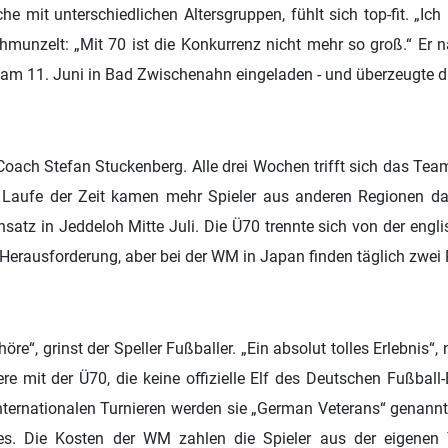
he mit unterschiedlichen Altersgruppen, fühlt sich top-fit.
„Ich
schmunzelt: „Mit 70 ist die Konkurrenz nicht mehr so groß.“ E
am 11. Juni in Bad Zwischenahn eingeladen - und überzeugte di
oach Stefan Stuckenberg. Alle drei Wochen trifft sich das Tea
Laufe der Zeit kamen mehr Spieler aus anderen Regionen daz
Einsatz in Jeddeloh Mitte Juli. Die Ü70 trennte sich von der eng
erausforderung, aber bei der WM in Japan finden täglich zwei P
öre“, grinst der Speller Fußballer. „Ein absolut tolles Erlebnis“, 
e mit der Ü70, die keine offizielle Elf des Deutschen Fußball
internationalen Turnieren werden sie „German Veterans“ genan
. Die Kosten der WM zahlen die Spieler aus der eigenen T