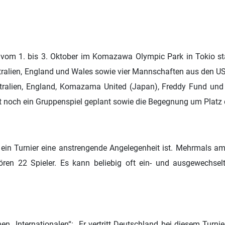
vom 1. bis 3. Oktober i
m Komazawa Olympic Park in Tokio sta
tralien, England und Wales sowie vier Mannschaften aus den U
tralien, England, Komazama United (Japan), Freddy Fund und 
ist noch ein Gruppenspiel geplant sowie die Begegnung um Platz 
o ein Turnier eine anstrengende Angelegenheit ist. Mehrmals a
ören 22 Spieler. Es kann beliebig oft ein- und ausgewechse
n „Internationalen“: „Er vertritt Deutschland bei diesem Turnie