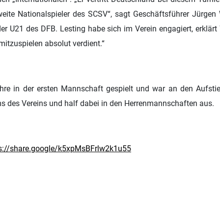
zweite Nationalspieler des SCSV“, sagt Geschäftsführer Jürgen
 der U21 des DFB. Lesting habe sich im Verein engagiert, erklär
mitzuspielen absolut verdient.“
Jahre in der ersten Mannschaft gespielt und war an den Aufstie
eams des Vereins und half dabei in den Herrenmannschaften aus.
s://share.google/k5xpMsBFrlw2k1u55