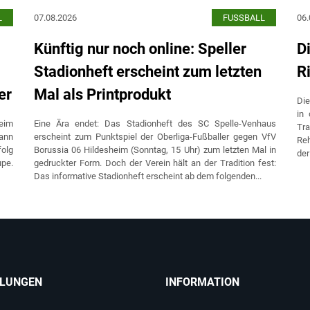
L
07.08.2026
FUSSBALL
06.
Künftig nur noch online: Speller
D
Stadionheft erscheint zum letzten
R
er
Mal als Printprodukt
Di
in 
eim
Eine Ära endet: Das Stadionheft des SC Spelle-Venhaus
Tr
mann
erscheint zum Punktspiel der Oberliga-Fußballer gegen VfV
Reh
folg
Borussia 06 Hildesheim (Sonntag, 15 Uhr) zum letzten Mal in
der
upe.
gedruckter Form. Doch der Verein hält an der Tradition fest:
Das informative Stadionheft erscheint ab dem folgenden...
ILUNGEN
INFORMATION