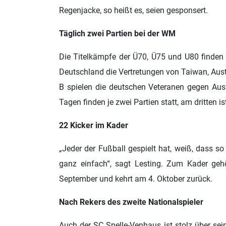
Regenjacke, so heißt es, seien gesponsert.
Täglich zwei Partien bei der WM
Die Titelkämpfe der Ü70, Ü75 und U80 finden 
Deutschland die Vertretungen von Taiwan, Aus
B spielen die deutschen Veteranen gegen Aus
Tagen finden je zwei Partien statt, am dritten 
22 Kicker im Kader
„Jeder der Fußball gespielt hat, weiß, dass s
ganz einfach“, sagt Lesting. Zum Kader geh
September und kehrt am 4. Oktober zurück.
Nach Rekers des zweite Nationalspieler
Auch der SC Spelle-Venhaus ist stolz über seine