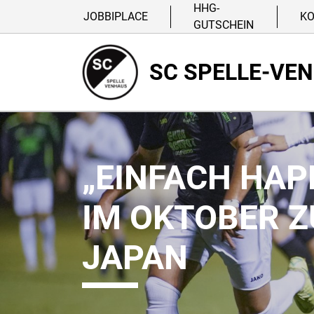
HHG-
JOBBIPLACE
K
GUTSCHEIN
SC SPELLE-VE
„EINFACH HAP
IM OKTOBER Z
JAPAN