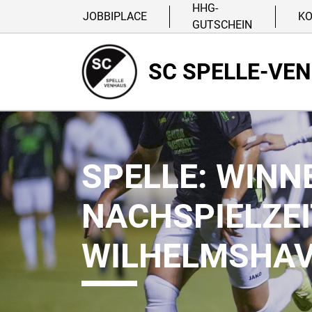
HHG-
JOBBIPLACE
K
GUTSCHEIN
SC SPELLE-VE
SPELLE: WINN
NACHSPIELZEI
WILHELMSHA