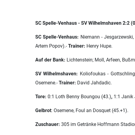
SC Spelle-Venhaus - SV Wilhelmshaven 2:2 (0
SC Spelle-Venhaus:
Niemann - Jesgarzewski, T
Artem Popov).-
Trainer:
Henry Hupe.
Auf der Bank:
Lichtenstein; Moll, Arfeen, Buß
SV Wilhelmshaven
:
Koliofoukas - Gottschling,
Osemene.-
Trainer:
David Jahdadic.
Tore:
0:1 Loth Benny Boungou (43.)
,
1:1 Janik 
G
elbrot
: Osemene, Foul an Dosquet (45.+1).
Zuschauer:
305 im Getränke Hoffmann Stadion 