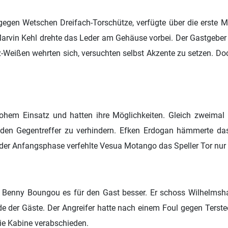
gegen Wetschen Dreifach-Torschütze, verfügte über die erste Mög
Marvin Kehl drehte das Leder am Gehäuse vorbei. Der Gastgeber v
eißen wehrten sich, versuchten selbst Akzente zu setzen. Do
hohem Einsatz und hatten ihre Möglichkeiten. Gleich zweima
en Gegentreffer zu verhindern. Efken Erdogan hämmerte da
 der Anfangsphase verfehlte Vesua Motango das Speller Tor nur
 Benny Boungou es für den Gast besser. Er schoss Wilhelmshav
 der Gäste. Der Angreifer hatte nach einem Foul gegen Terste
ie Kabine verabschieden.