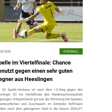
08.2026
FUSSBALL
02.08.2026
pelle im Viertelfinale: Chance
Spelle f
enutzt gegen einen sehr guten
wichtige
egner aus Heeslingen
Heesling
r SC Spelle-Venhaus ist nach dem 1:0-Sieg gegen den
Endlich! Fußbal
eslinger SC ins Viertelfinale des Niedersachsenpokals
Anlauf im Nie
gezogen. Entsprechend gut war die Stimmung bei Spielern,
bisherigen Pok
rantwortlichen und Zuschauern im Getränke Hoffmann
sich vor 446 
dion nach dem gelungenen Start in die Saison 2026/27.
Stadion verdient