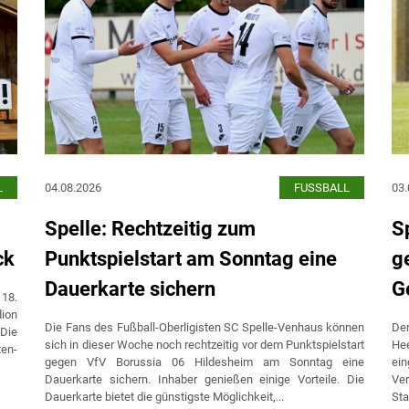
L
04.08.2026
FUSSBALL
03.
Spelle: Rechtzeitig zum
S
ck
Punktspielstart am Sonntag eine
g
Dauerkarte sichern
G
18.
dion
Die Fans des Fußball-Oberligisten SC Spelle-Venhaus können
De
 Die
sich in dieser Woche noch rechtzeitig vor dem Punktspielstart
He
ten-
gegen VfV Borussia 06 Hildesheim am Sonntag eine
ein
Dauerkarte sichern. Inhaber genießen einige Vorteile. Die
Ve
Dauerkarte bietet die günstigste Möglichkeit,...
Sta