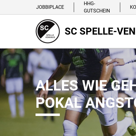
HHG-
JOBBIPLACE
K
GUTSCHEIN
SC SPELLE-VE
ALLES WIE GE
POKAL ANGST