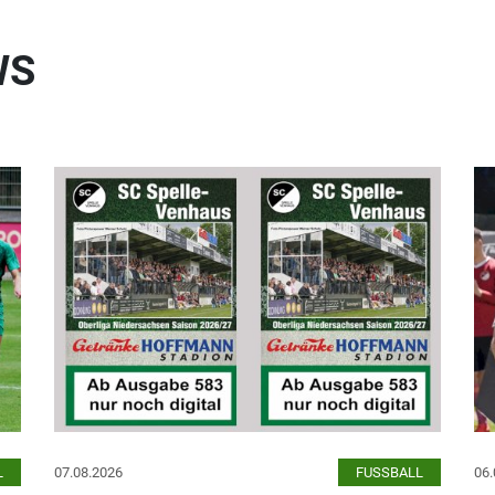
WS
L
07.08.2026
FUSSBALL
06.