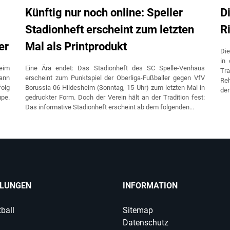
Künftig nur noch online: Speller
D
Stadionheft erscheint zum letzten
R
er
Mal als Printprodukt
Di
in 
eim
Eine Ära endet: Das Stadionheft des SC Spelle-Venhaus
Tr
mann
erscheint zum Punktspiel der Oberliga-Fußballer gegen VfV
Reh
folg
Borussia 06 Hildesheim (Sonntag, 15 Uhr) zum letzten Mal in
der
upe.
gedruckter Form. Doch der Verein hält an der Tradition fest:
Das informative Stadionheft erscheint ab dem folgenden...
ILUNGEN
INFORMATION
ball
Sitemap
Datenschutz