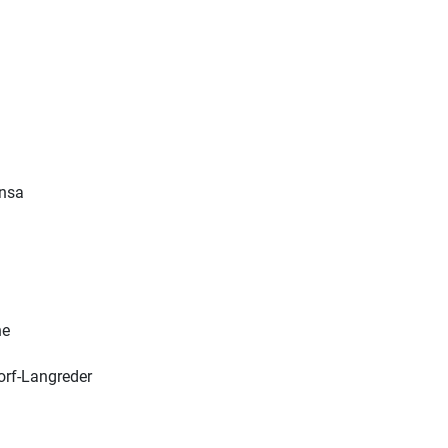
ansa
ne
orf-Langreder