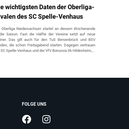
ie wichtigsten Daten der Oberliga-
Spelle: D
ivalen des SC Spelle-Venhaus
Testspie
e Oberliga Niedersachsen startet an diesem Wochenende
Fußball-Oberl
die Saison. Fast die Hälfte der Vereine setzt auf neue
August um 19 
ainer. Das gilt auch für den TuS Bersenbrück und BSV
ein Testspiel
den, die schon Freitagabend starten. Dagegen vertrauen
Eintrittsprei
 SC Spelle-Venhaus und der VfV Borussia 06 Hildesheim,...
Inhaber noch ei
FOLGE UNS