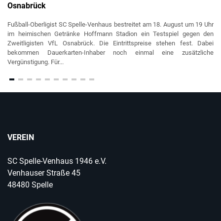
Osnabrück
Fußball-Oberligist SC Spelle-Venhaus bestreitet am 18. August um 19 Uhr
im heimischen Getränke Hoffmann Stadion ein Testspiel gegen den
Zweitligisten VfL Osnabrück. Die Eintrittspreise stehen fest. Dabei
bekommen Dauerkarten-Inhaber noch einmal eine zusätzliche
Vergünstigung. Für...
VEREIN
SC Spelle-Venhaus 1946 e.V.
Venhauser Straße 45
48480 Spelle