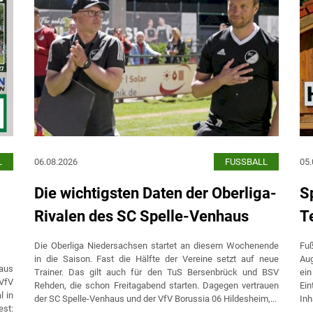
L
06.08.2026
FUSSBALL
05.
Die wichtigsten Daten der Oberliga-
Sp
Rivalen des SC Spelle-Venhaus
T
Die Oberliga Niedersachsen startet an diesem Wochenende
Fu
in die Saison. Fast die Hälfte der Vereine setzt auf neue
Aug
aus
Trainer. Das gilt auch für den TuS Bersenbrück und BSV
ein
 VfV
Rehden, die schon Freitagabend starten. Dagegen vertrauen
Ein
l in
der SC Spelle-Venhaus und der VfV Borussia 06 Hildesheim,...
Inh
est: