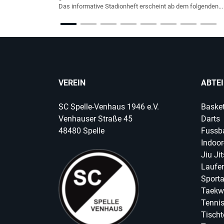
Das informative Stadionheft erscheint ab dem folgenden...
VEREIN
ABTE
SC Spelle-Venhaus 1946 e.V.
Basket
Venhauser Straße 45
Darts
48480 Spelle
Fussba
Indoor
Jiu Ji
Laufen
Sport
Taekw
Tenni
Tischt