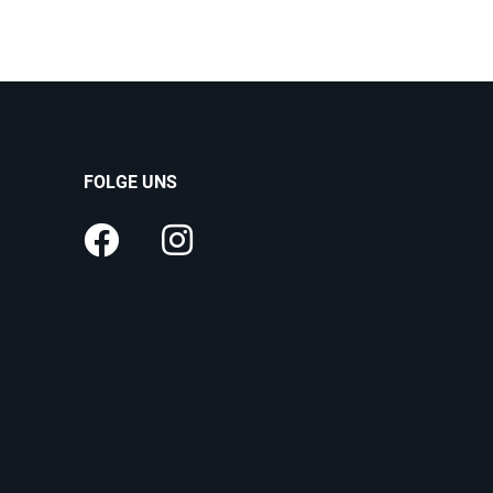
Dauerkarte biet
FOLGE UNS