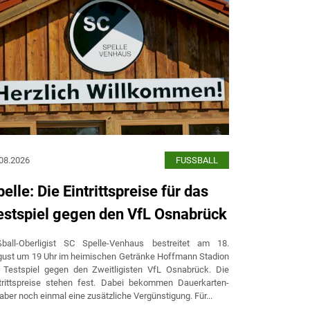
08.2026
FUSSBALL
04.08.2026
elle: Die Eintrittspreise für das
Spelle: 
estspiel gegen den VfL Osnabrück
Punktspi
Dauerkar
ßball-Oberligist SC Spelle-Venhaus bestreitet am 18.
ust um 19 Uhr im heimischen Getränke Hoffmann Stadion
Die Fans des F
 Testspiel gegen den Zweitligisten VfL Osnabrück. Die
sich in dieser 
trittspreise stehen fest. Dabei bekommen Dauerkarten-
gegen VfV B
aber noch einmal eine zusätzliche Vergünstigung. Für...
Dauerkarte sic