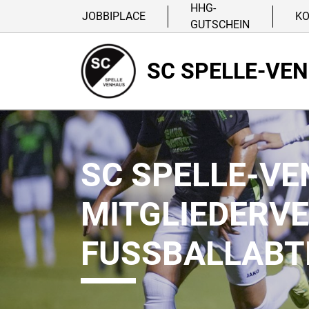
HHG-
JOBBIPLACE
K
GUTSCHEIN
SC SPELLE-VE
SC SPELLE-VE
MITGLIEDERV
FUSSBALLABTE