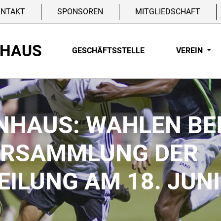
ONTAKT
SPONSOREN
MITGLIEDSCHAFT
NHAUS
GESCHÄFTSSTELLE
VEREIN
NHAUS: WAHLEN BEI
ERSAMMLUNG DER
ILUNG AM 18. JUNI